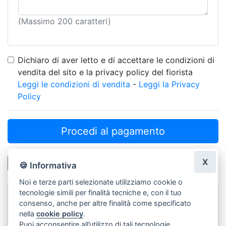
(Massimo 200 caratteri)
Dichiaro di aver letto e di accettare le condizioni di
vendita del sito e la privacy policy del fiorista
Leggi le condizioni di vendita
-
Leggi la Privacy
Policy
Procedi al pagamento
X
← Torna indietro
🍪 Informativa
Noi e terze parti selezionate utilizziamo cookie o
tecnologie simili per finalità tecniche e, con il tuo
Fioreria noi due - Scaranto Giuliana
consenso, anche per altre finalità come specificato
nella
cookie policy
.
042193589
Puoi acconsentire all’utilizzo di tali tecnologie