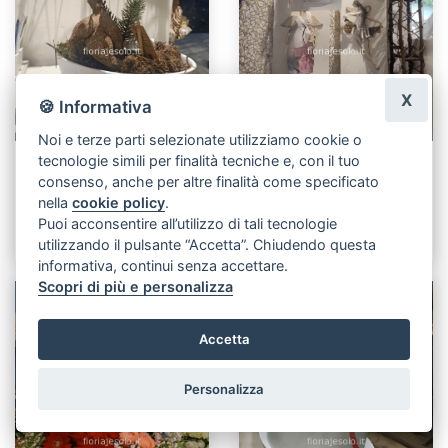
X
🍪 Informativa
Noi e terze parti selezionate utilizziamo cookie o
tecnologie simili per finalità tecniche e, con il tuo
Ficus “ginseng” h. 40
Angeli serie “ l’Oca
consenso, anche per altre finalità come specificato
cm, con vaso ovale in
Bianca e altre storie”
nella
cookie policy
.
ceramica con edera
originali
Puoi acconsentire all’utilizzo di tali tecnologie
€ 75,00
€ 45,00
utilizzando il pulsante “Accetta”. Chiudendo questa
informativa, continui senza accettare.
Scopri di più e personalizza
Accetta
Personalizza