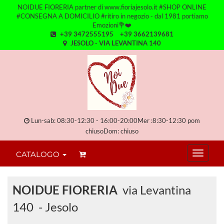
NOIDUE FIORERIA partner di www.fioriajesolo.it #SHOP ONLINE
#CONSEGNA A DOMICILIO #ritiro in negozio - dal 1981 portiamo
Emozioni💐❤️
+39 3472555195
+39 3662139681
JESOLO - VIA LEVANTINA 140
Lun-sab: 08:30-12:30 - 16:00-20:00Mer :8:30-12:30 pom
chiusoDom: chiuso
CATALOGO
NOIDUE FIORERIA
via Levantina
140 - Jesolo