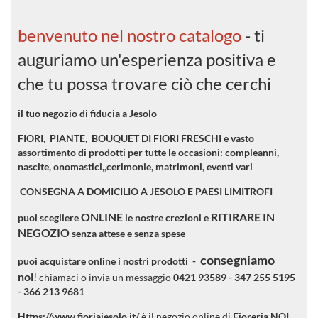
benvenuto nel nostro catalogo
- ti
auguriamo un'esperienza positiva e
che tu possa trovare ciò che cerchi
il tuo negozio di fiducia a Jesolo
FIORI,
PIANTE, BOUQUET DI FIORI FRESCHI e vasto
assortimento di prodotti per tutte le occasioni: compleanni,
nascite, onomastici,,cerimonie, matrimoni, eventi vari
CONSEGNA A DOMICILIO A JESOLO E PAESI LIMITROFI
ONLINE
RITIRARE IN
puoi scegliere
le nostre crezioni e
NEGOZIO
senza attese e senza spese
consegniamo
puoi acquistare online i nostri prodotti -
noi
!
chiamaci o invia un messaggio
0421 93589 - 347 255 5195
- 366 213 9681
Https://www.fioriajesolo.it/
è il negozio online di
Fioreria NOI