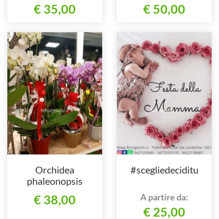
€ 35,00
€ 50,00
Orchidea
#scegliedeciditu
phaleonopsis
A partire da:
€ 38,00
€ 25,00