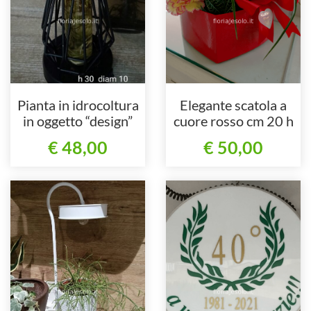
Pianta in idrocoltura
Elegante scatola a
in oggetto “design”
cuore rosso cm 20 h
24 con piante e fiori
€ 48,00
€ 50,00
freschi