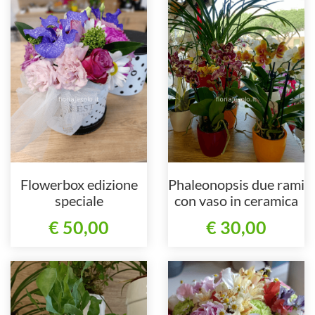
Flowerbox edizione
Phaleonopsis due rami
speciale
con vaso in ceramica
cm 9diam h35
€ 50,00
€ 30,00