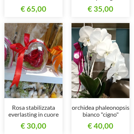
€ 65,00
€ 35,00
Rosa stabilizzata
orchidea phaleonopsis
everlasting in cuore
bianco "cigno"
trasparente di
€ 30,00
€ 40,00
plexiglass