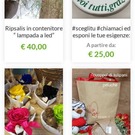
Ripsalis in contenitore
#sceglitu #chiamaci ed
“ lampada a led”
esponi le tue esigenze:
fiori preferiti, colore,
A partire da:
€ 40,00
prezzo. Ti
€ 25,00
consiglieremo al
meglio!