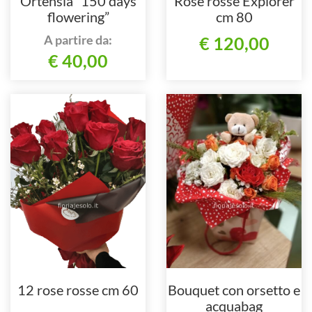
Ortensia “150 days
Rose rosse Explorer
flowering”
cm 80
A partire da:
€ 120,00
€ 40,00
12 rose rosse cm 60
Bouquet con orsetto e
acquabag