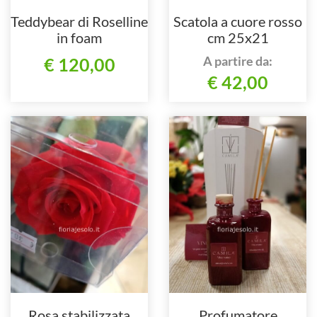
Teddybear di Roselline
Scatola a cuore rosso
in foam
cm 25x21
A partire da:
€ 120,00
€ 42,00
Rosa stabilizzata
Profumatore