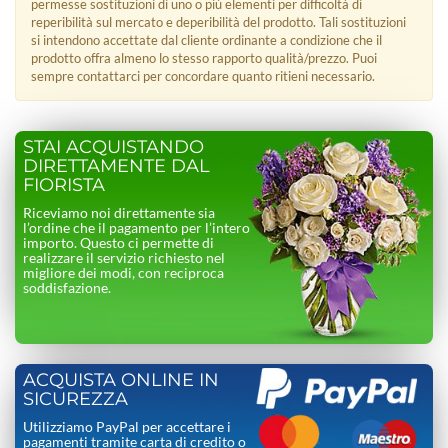
permesse sostituzioni di uno o più elementi per difficoltà di
reperibilità sul mercato e deperibilità del prodotto. Tali sostituzioni
si intendono accettate dal cliente ordinante a condizione che il
prodotto offra almeno lo stesso rapporto qualità/prezzo. Puoi
sempre contattarci per concordare quanto ritieni necessario.
STAI ACQUISTANDO
DIRETTAMENTE DAL
FIORISTA
Riceviamo noi direttamente sia
l’ordine che il pagamento per l’intero
importo. Questo ci permette di
realizzare il servizio richiesto nel
migliore dei modi, con reciproca
soddisfazione.
ACQUISTA ONLINE IN
SICUREZZA
Utilizziamo PayPal per accettare i
pagamenti tramite carta di credito o