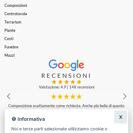
Composizioni
Centrotavola
Terrarium
Piante
Cesti
Funebre
Mazzi
RECENSIONI
Valutazione: 4.9
|
148 recensioni
o
Servizio di consegna a domicilio rapido e veloce , bellissimi fiori e conf
ezionamento
X
Alberto Praga
|
una settimana fa
🍪 Informativa
Noi e terze parti selezionate utilizziamo cookie o