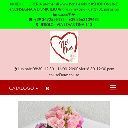
NOIDUE FIORERIA partner di www.fioriajesolo.it #SHOP ONLINE
#CONSEGNA A DOMICILIO #ritiro in negozio - dal 1981 portiamo
Emozioni💐❤️
+39 3472555195
+39 3662139681
JESOLO - VIA LEVANTINA 140
Lun-sab: 08:30-12:30 - 16:00-20:00Mer :8:30-12:30 pom
chiusoDom: chiuso
CATALOGO