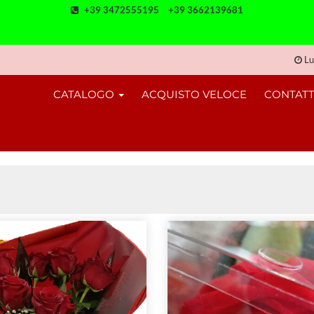
+39 3472555195
+39 3662139681
Lu
CATALOGO
ACQUISTO VELOCE
CONTATT