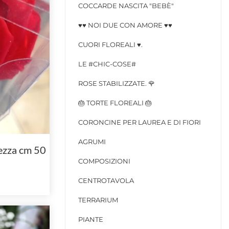
COCCARDE NASCITA "BEBÈ"
♥️♥️ NOI DUE CON AMORE ♥️♥️
CUORI FLOREALI ♥️.
LE #CHIC-COSE#
ROSE STABILIZZATE. 🌹
🎂 TORTE FLOREALI 🎂
CORONCINE PER LAUREA E DI FIORI
AGRUMI
hezza cm 50
COMPOSIZIONI
CENTROTAVOLA
TERRARIUM
PIANTE