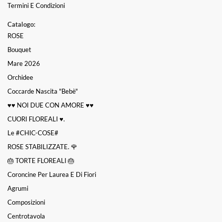
Termini E Condizioni
Catalogo:
ROSE
Bouquet
Mare 2026
Orchidee
Coccarde Nascita "bebè"
♥️♥️ NOI DUE CON AMORE ♥️♥️
CUORI FLOREALI ♥️.
Le #CHIC-COSE#
ROSE STABILIZZATE. 🌹
🎂 TORTE FLOREALI 🎂
Coroncine Per Laurea E Di Fiori
Agrumi
Composizioni
Centrotavola