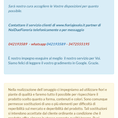
Sarà nostra cura accogliere le Vostre disposizioni per quanto
possibile.
Contattare il servizio clienti di www.fioriajesolo.it partner di
NoiDueFioreria telefonicamente o per messaggio
042193589 - whatsapp
042193589
- 3472555195
È nostro impegno eseguire al meglio il nostro servizio per Voi.
Siamo felici di leggere il vostro gradimento in Google. Grazie.
Nella realizzazione dell´omaggio ci impegniamo ad utilizzare fiori e
piante di qualità e faremo tutto il possibile per rispecchiare il
prodotto scelto quanto a forma, contenuti e colori. Sono comunque
permesse sostituzioni di uno o più elementi per difficoltà di
reperibilità sul mercato e deperibilità del prodotto. Tali sostituzioni
si intendono accettate dal cliente ordinante a condizione che il
prodotto offra almeno lo stesso rapporto qualità/prezzo. Puoi