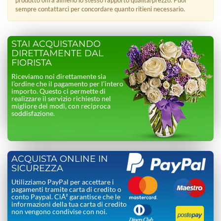
sempre contattarci per concordare quanto ritieni necessario.
STAI ACQUISTANDO
DIRETTAMENTE DAL
FIORISTA
Riceviamo noi direttamente sia
l’ordine che il pagamento per l’intero
importo. Questo ci permette di
realizzare il servizio richiesto nel
migliore dei modi, con reciproca
soddisfazione.
ACQUISTA ONLINE IN
SICUREZZA
Utilizziamo PayPal per accettare i
pagamenti tramite carta di credito o
conto Paypal. CiÃ² garantisce che le
informazioni della tua carta di credito
non vengono condivise con noi.