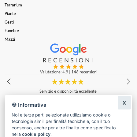
Terrarium
Piante
Cesti
Funebre
Mazzi
RECENSIONI
Valutazione: 4.9
|
146 recensioni
Sono molto soddisfatto, molta scelta, personale gentile e molto atten
to a soddisfare le esigenze del cliente. Puntualità nella consegna e re
X
alizzazioni in linea con quanto preventivato se non di più! Successo g
🍪 Informativa
arantito per il proprio scopo. Consiglio vivamente di provare
mauro meggiato
|
5 giorni fa
Noi e terze parti selezionate utilizziamo cookie o
tecnologie simili per finalità tecniche e, con il tuo
Lascia una recensione
consenso, anche per altre finalità come specificato
nella
cookie policy
.