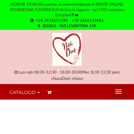
NOIDUE FIORERIA partner di www.fioriajesolo.it #SHOP ONLINE
#CONSEGNA A DOMICILIO #ritiro in negozio - dal 1981 portiamo
Emozioni💐❤️
+39 3472555195
+39 3662139681
JESOLO - VIA LEVANTINA 140
Lun-sab: 08:30-12:30 - 16:00-20:00Mer :8:30-12:30 pom
chiusoDom: chiuso
CATALOGO